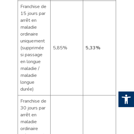
Franchise de
15 jours par
arrêt en
maladie
ordinaire
uniquement
(supprimée
5,85%
5,33%
si passage
en longue
maladie /
maladie
longue
durée)
Ouv
Franchise de
30 jours par
arrêt en
maladie
ordinaire