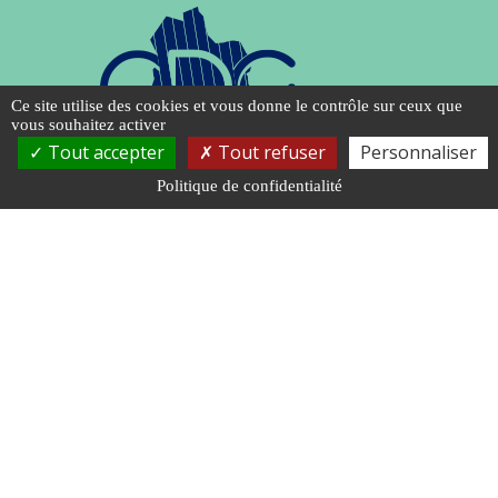
Ce site utilise des cookies et vous donne le contrôle sur ceux que
vous souhaitez activer
Tout accepter
Tout refuser
Personnaliser
Politique de confidentialité
NOUS RENDRE VISITE
Pôle administratif
92 rue des Capucins
55200 COMMERCY
Pôle santé au travail
4 rue de menaufile