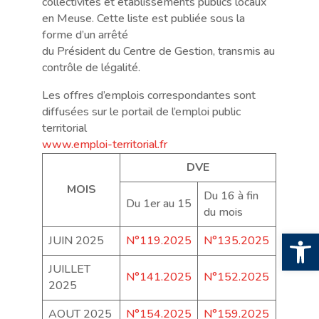
collectivités et établissements publics locaux
en Meuse. Cette liste est publiée sous la
forme d’un arrêté
du Président du Centre de Gestion, transmis au
contrôle de légalité.
Les offres d’emplois correspondantes sont
diffusées sur le portail de l’emploi public
territorial
www.emploi-territorial.fr
DVE
MOIS
Du 16 à fin
Du 1er au 15
du mois
Ouv
JUIN 2025
N°119.2025
N°135.2025
JUILLET
N°141.2025
N°152.2025
2025
AOUT 2025
N°154.2025
N°159.2025