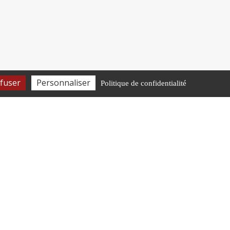
fuser
Personnaliser
Politique de confidentialité
té
81