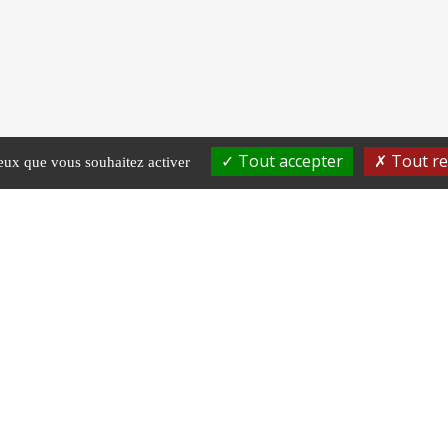
Tout accepter
Tout re
ceux que vous souhaitez activer
NOUS RENDRE VISITE
Pôle administratif
Pôle santé au travail
92 rue des Capucins
4 rue de menaufile
55200 COMMERCY
55200 COMMERCY
HORAIRES D’OUVERTURE
vice
Service
Service San
inistratif
Carrière
Tel
: 03299183