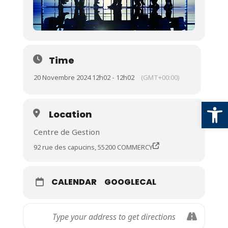
Time
20 Novembre 2024 12h02 - 12h02
(GMT+00:00)
Ouv
Location
Centre de Gestion
92 rue des capucins, 55200 COMMERCY
CALENDAR
GOOGLECAL