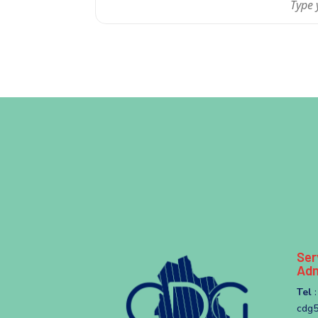
Ser
Adm
Tel
:
cdg5