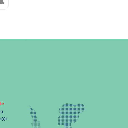
té
81
te@c