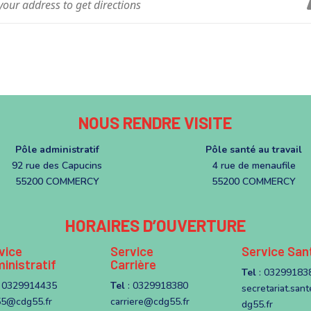
NOUS RENDRE VISITE
Pôle administratif
Pôle santé au travail
92 rue des Capucins
4 rue de menaufile
55200 COMMERCY
55200 COMMERCY
HORAIRES D’OUVERTURE
vice
Service
Service San
inistratif
Carrière
Tel
: 03299183
 0329914435
Tel
: 0329918380
secretariat.san
5@cdg55.fr
carriere@cdg55.fr
dg55.fr